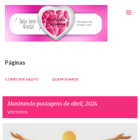
Pular para o conteúdo principal
Páginas
COMO SER SALVO
QUEM SOMOS
Mostrando postagens de abril, 2024
VER TODOS
P