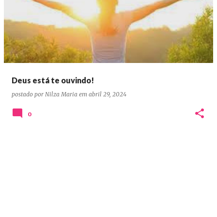
o
s
t
a
g
e
Deus está te ouvindo!
n
postado por
Nilza Maria
em
abril 29, 2024
s
0